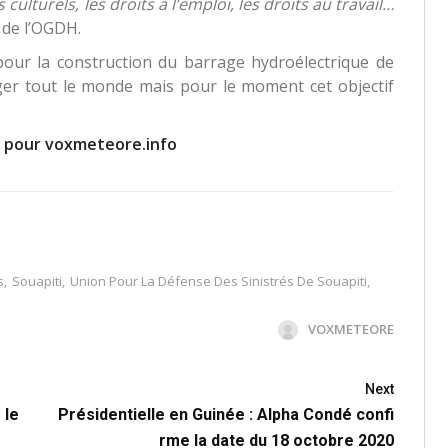
 culturels, les droits à l’emploi, les droits au travail…
 de l’OGDH.
 pour la construction du barrage hydroélectrique de
ger tout le monde mais pour le moment cet objectif
 pour voxmeteore.info
s
,
Souapiti
,
Union Pour La Défense Des Sinistrés De Souapiti
,
VOXMETEORE
Next
 le
Présidentielle en Guinée : Alpha Condé confi
rme la date du 18 octobre 2020