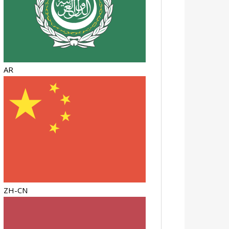
AR
ZH-CN