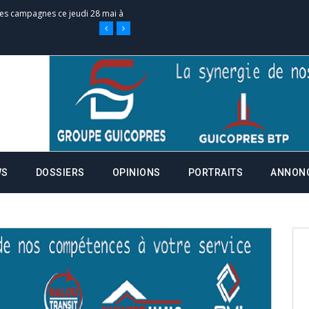
 des campagnes ce jeudi 28 mai à
nce de la fiche de procuration
Commissions Administratives de
tation de serment et à une
WS
DOSSIERS
OPINIONS
PORTRAITS
ANNON
entants aux CACV (centralisation
it des cartes d’électeurs possible
os informations à transmettre