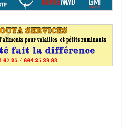
aux provisoires et des
: ce 4 juin à 18h
tats partiels des élections de mai
tats partiels des élections de mai
e d’appel, joignable au 105, ouvert