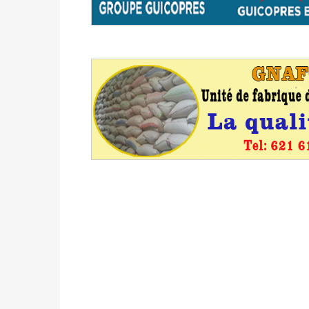
avant le 16 mai 2026 à 16h
Politique
-
Proclamation des résultats glob
statistiques des législatives et communales 
Politique
-
Suite de la publication des résul
ce 03 juin à 14h
Politique
-
Suite de la publication des résul
– mardi 02 juin à 17h
Politique
-
Scrutins : la DGE active un centr
24h/24 et 7j/7