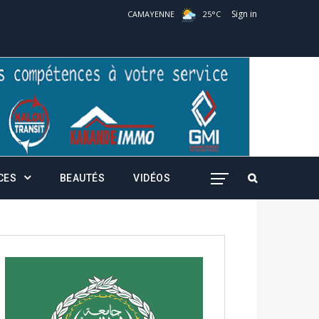
Sign in
CAMAYENNE
25
°
C
CES
BEAUTÉS
VIDÉOS