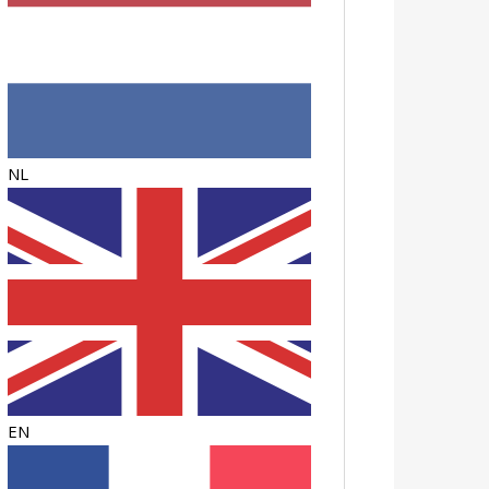
NL
EN