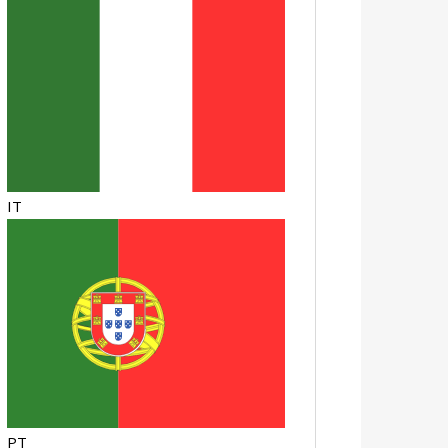
IT
PT