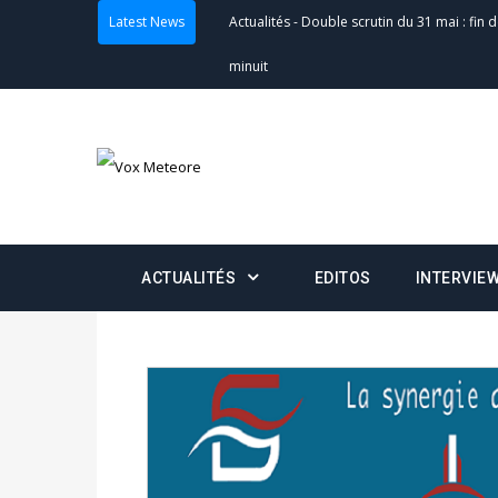
Latest News
Actualités
-
Double scrutin du 31 mai : fin
minuit
Actualités
-
Communiqué relatif à la délivra
Politique
-
Convocation des membres des 
Centralisation des Votes (CACV) à une pres
formation
ACTUALITÉS
EDITOS
INTERVIE
Politique
-
Candidats : désignez vos représ
des votes) avant le 16 mai à 16h
Politique
-
Double scrutin du 31 mai : retra
du 16 au 31 mai 2026
Politique
-
Délégués de bureaux de vote : v