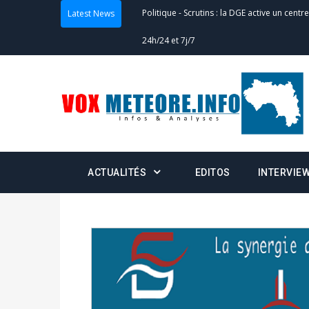
Latest News
Actualités
-
Double scrutin du 31 mai : fin
minuit
Actualités
-
Communiqué relatif à la délivra
Politique
-
Convocation des membres des 
Centralisation des Votes (CACV) à une pres
formation
ACTUALITÉS
EDITOS
INTERVIE
Politique
-
Candidats : désignez vos représ
des votes) avant le 16 mai à 16h
Politique
-
Double scrutin du 31 mai : retra
du 16 au 31 mai 2026
Politique
-
Délégués de bureaux de vote : v