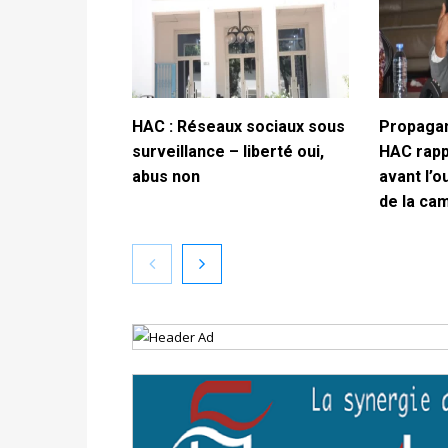
HAC : Réseaux sociaux sous
Propagan
surveillance – liberté oui,
HAC rappe
abus non
avant l’o
de la ca