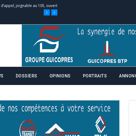
 des campagnes ce jeudi 28 mai à
nce de la fiche de procuration
Commissions Administratives de
tation de serment et à une
WS
DOSSIERS
OPINIONS
PORTRAITS
ANNON
entants aux CACV (centralisation
it des cartes d’électeurs possible
os informations à transmettre