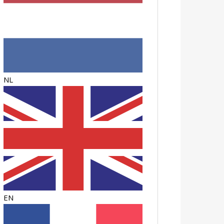
NL
EN