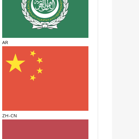
AR
ZH-CN