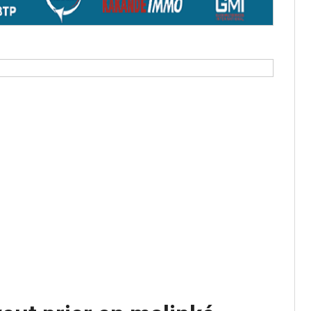
aux provisoires et des
: ce 4 juin à 18h
tats partiels des élections de mai
tats partiels des élections de mai
e d’appel, joignable au 105, ouvert