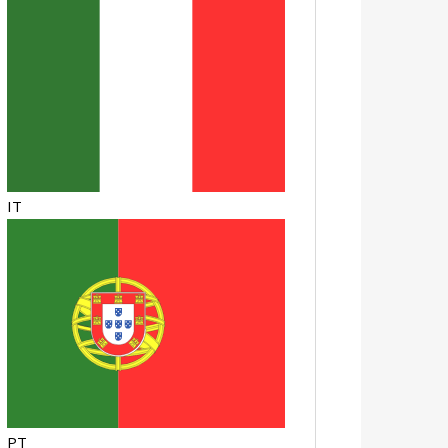
IT
PT