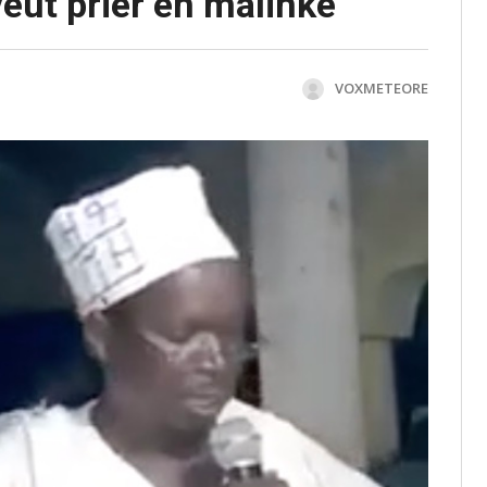
veut prier en malinké
VOXMETEORE