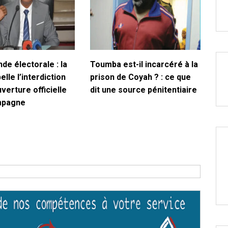
de électorale : la
Toumba est-il incarcéré à la
lle l’interdiction
prison de Coyah ? : ce que
uverture officielle
dit une source pénitentiaire
mpagne