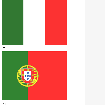
IT
PT