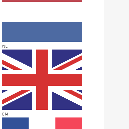
NL
EN