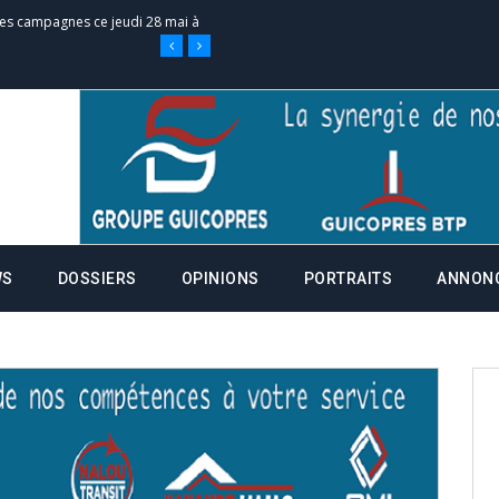
nce de la fiche de procuration
Commissions Administratives de
tation de serment et à une
entants aux CACV (centralisation
WS
DOSSIERS
OPINIONS
PORTRAITS
ANNON
it des cartes d’électeurs possible
os informations à transmettre
aux provisoires et des