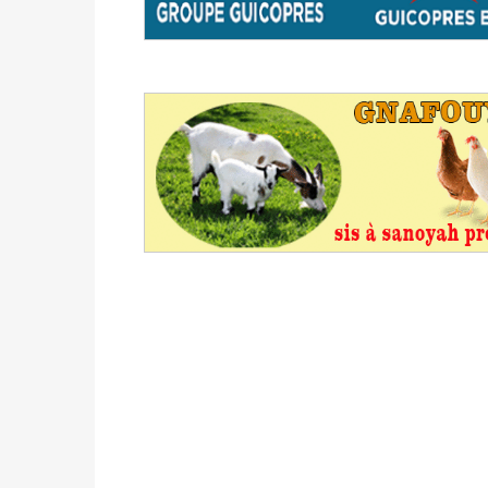
statistiques des législatives et communales 
Politique
-
Suite de la publication des résul
ce 03 juin à 14h
Politique
-
Suite de la publication des résul
– mardi 02 juin à 17h
Politique
-
Scrutins : la DGE active un centr
24h/24 et 7j/7
Actualités
-
Double scrutin du 31 mai : fin
minuit