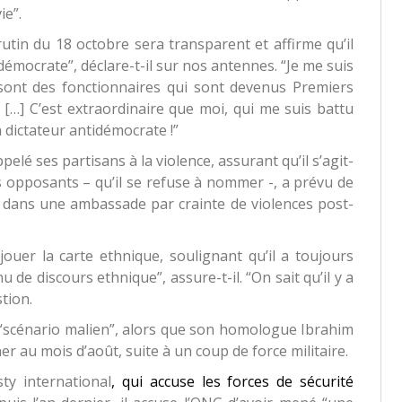
rutin du 18 octobre sera transparent et affirme qu’il
 démocrate”, déclare-t-il sur nos antennes. “Je me suis
sont des fonctionnaires qui sont devenus Premiers
. […] C’est extraordinaire que moi, qui me suis battu
 dictateur antidémocrate !”
lé ses partisans à la violence, assurant qu’il s’agit-
es opposants – qu’il se refuse à nommer -, a prévu de
er dans une ambassade par crainte de violences post-
uer la carte ethnique, soulignant qu’il a toujours
u de discours ethnique”, assure-t-il. “On sait qu’il y a
tion.
un “scénario malien”, alors que son homologue Ibrahim
 au mois d’août, suite à un coup de force militaire.
ty international
, qui accuse les forces de sécurité
puis l’an dernier, il accuse l’ONG d’avoir mené “une
y international au sérieux”, dit-il.