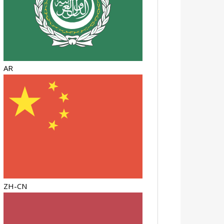
AR
ZH-CN