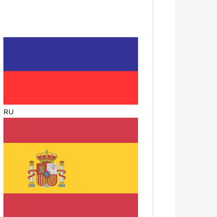
RU
ES