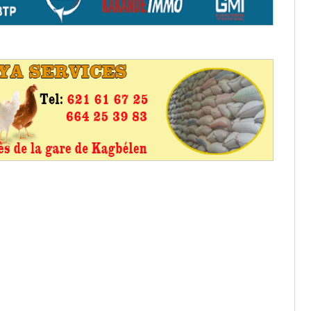
: ce 4 juin à 18h
tats partiels des élections de mai
tats partiels des élections de mai
e d’appel, joignable au 105, ouvert
 des campagnes ce jeudi 28 mai à