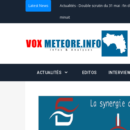
Latest News
Actualités
-
Communiqué relatif à la délivra
Politique
-
Convocation des membres des 
Centralisation des Votes (CACV) à une pres
formation
Politique
-
Candidats : désignez vos représ
ACTUALITÉS
EDITOS
INTERVIE
des votes) avant le 16 mai à 16h
Politique
-
Double scrutin du 31 mai : retra
du 16 au 31 mai 2026
Politique
-
Délégués de bureaux de vote : v
avant le 16 mai 2026 à 16h
Politique
-
Proclamation des résultats glob