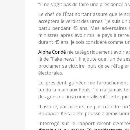
Le chef de l’État sortant assure que le sc
acceptera le verdict des urnes. “Je suis un
battu pendant 45 ans. Mes adversaires 
ministres après avoir mis le pays à terre
durant 45 ans, je sois considéré comme un
Alpha Condé
nie catégoriquement avoir appe
là de “Fake news”. Il ajoute que l’un de s
proclamer sa victoire, puis de se réfugi
électorales.
Le président guinéen nie farouchement jo
tendu la main aux Peuls. “Je n’ai jamais ten
des gens qui instrumentalisent” cette ques
Il assure, par ailleurs, ne pas craindre 
Boubacar Keïta a été poussé à démissionner
Interrogé sur le rapport récent d’Amnes
d’avoir tué au moins 50 manifestants
de
enquête à charge”. “Je ne prends pas Amnest