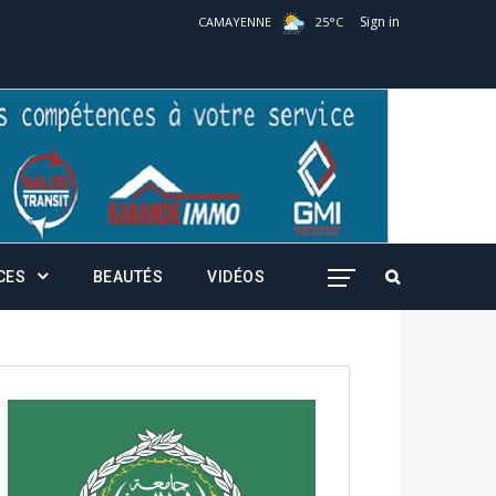
Sign in
CAMAYENNE
25
°
C
CES
BEAUTÉS
VIDÉOS