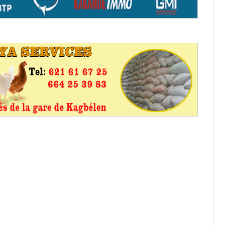
os informations à transmettre
aux provisoires et des
: ce 4 juin à 18h
tats partiels des élections de mai
tats partiels des élections de mai