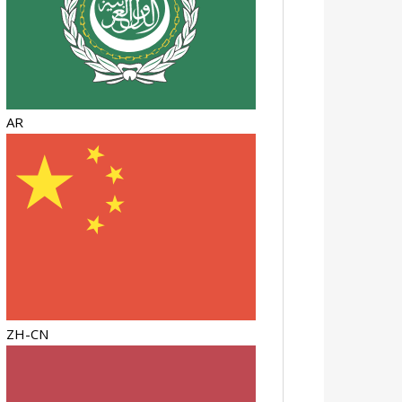
AR
ZH-CN