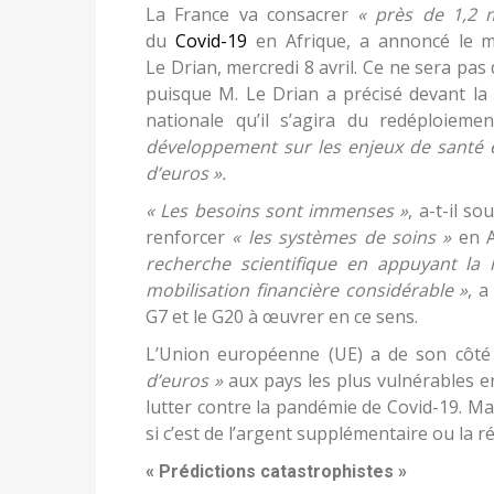
La France va consacrer
« près de 1,2 m
du
Covid-19
en Afrique, a annoncé le mi
Le Drian, mercredi 8 avril. Ce ne sera pas
puisque M. Le Drian a précisé devant la
nationale qu’il s’agira du redéploiemen
développement sur les enjeux de santé et
d’euros ».
« Les besoins sont immenses »
, a-t-il s
renforcer
« les systèmes de soins »
en A
recherche scientifique en appuyant la 
mobilisation financière considérable »
, a
G7 et le G20 à œuvrer en ce sens.
L’Union européenne (UE) a de son côté 
d’euros »
aux pays les plus vulnérables e
lutter contre la pandémie de Covid-19. Mai
si c’est de l’argent supplémentaire ou la r
« Prédictions catastrophistes »