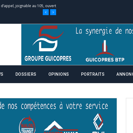
e d’appel, joignable au 105, ouvert
 des campagnes ce jeudi 28 mai à
nce de la fiche de procuration
Commissions Administratives de
WS
DOSSIERS
OPINIONS
PORTRAITS
ANNON
tation de serment et à une
entants aux CACV (centralisation
it des cartes d’électeurs possible