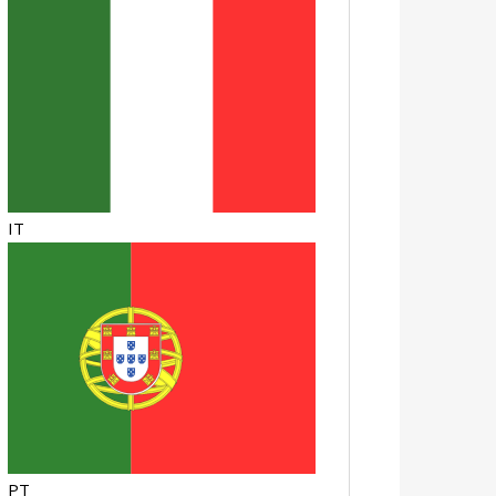
IT
PT