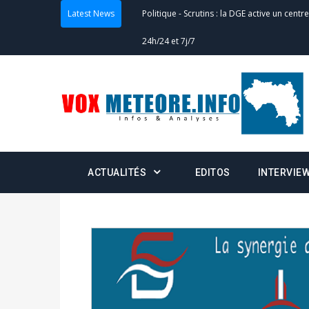
Politique
-
Scrutins : la DGE active un centr
Latest News
24h/24 et 7j/7
Actualités
-
Double scrutin du 31 mai : fin
minuit
Actualités
-
Communiqué relatif à la délivra
Politique
-
Convocation des membres des 
ACTUALITÉS
EDITOS
INTERVIE
Centralisation des Votes (CACV) à une pres
formation
Politique
-
Candidats : désignez vos représ
des votes) avant le 16 mai à 16h
Politique
-
Double scrutin du 31 mai : retra