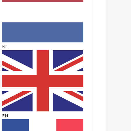
NL
EN