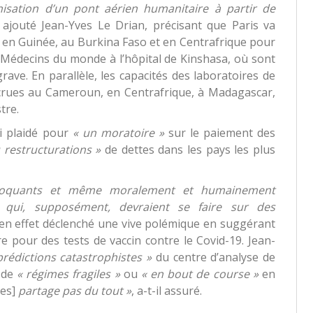
nisation d’un pont aérien humanitaire à partir de
 ajouté Jean-Yves Le Drian, précisant que Paris va
en Guinée, au Burkina Faso et en Centrafrique pour
e Médecins du monde à l’hôpital de Kinshasa, où sont
grave. En parallèle, les capacités des laboratoires de
ccrues au Cameroun, en Centrafrique, à Madagascar,
tre.
si plaidé pour
« un moratoire »
sur le paiement des
 restructurations »
de dettes dans les pays les plus
oquants et même moralement et humainement
 qui, supposément, devraient se faire sur des
 en effet déclenché une vive polémique en suggérant
re pour des tests de vaccin contre le Covid-19. Jean-
prédictions catastrophistes »
du centre d’analyse de
t de
« régimes fragiles »
ou
« en bout de course »
en
les]
partage pas du tout »
, a-t-il assuré.