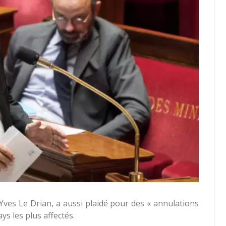
-Yves Le Drian, a aussi plaidé pour des « annulations
ys les plus affectés.