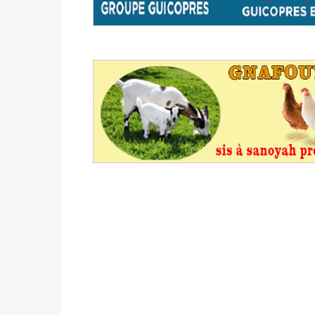
du 16 au 31 mai 2026
Politique
-
Délégués de bureaux de vote : v
avant le 16 mai 2026 à 16h
Politique
-
Proclamation des résultats glob
statistiques des législatives et communales 
Politique
-
Suite de la publication des résul
ce 03 juin à 14h
Politique
-
Suite de la publication des résul
– mardi 02 juin à 17h