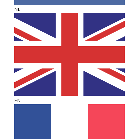
NL
EN