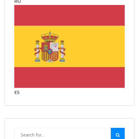
RU
ES