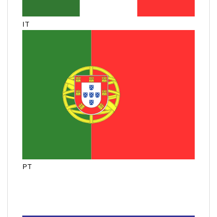
IT
PT