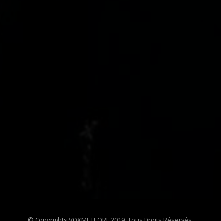
© Copyrights VOXMETEORE 2019. Tous Droits Réservés.