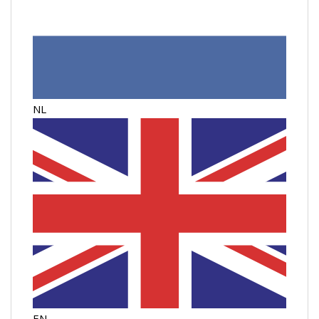
NL
EN