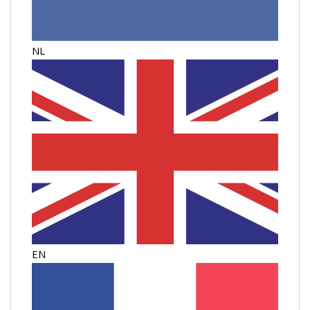
NL
EN