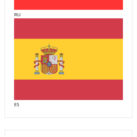
RU
ES