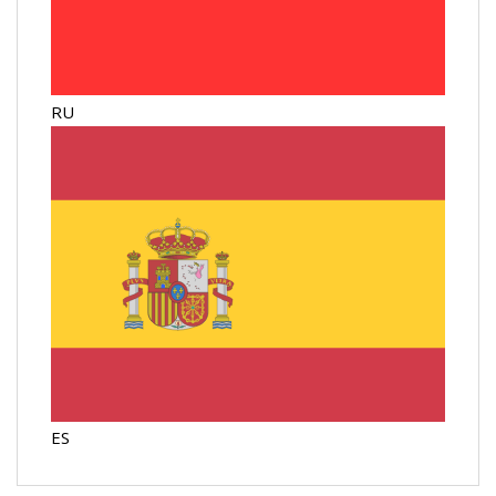
RU
ES