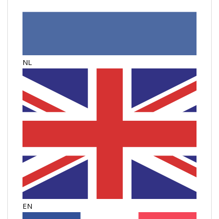
NL
EN