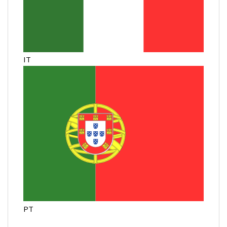
IT
PT