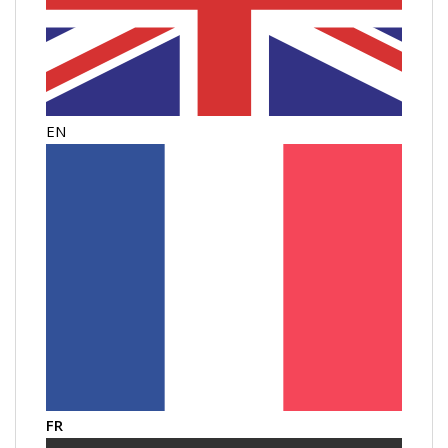
EN
FR