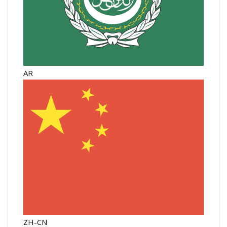
AR
ZH-CN