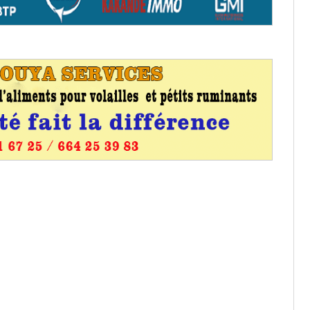
os informations à transmettre
aux provisoires et des
: ce 4 juin à 18h
tats partiels des élections de mai
tats partiels des élections de mai