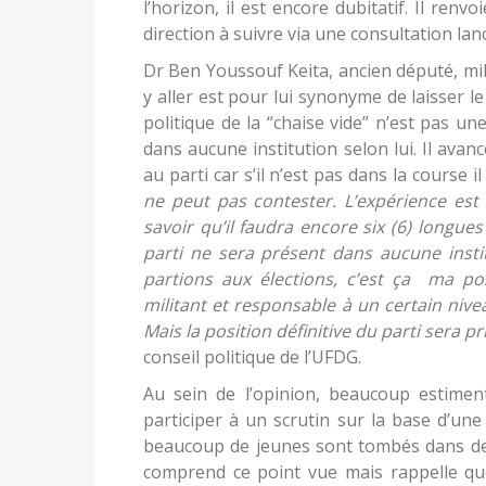
l’horizon, il est encore dubitatif. Il renvo
direction à suivre via une consultation lan
Dr Ben Youssouf Keita, ancien député, mili
y aller est pour lui synonyme de laisser l
politique de la “chaise vide” n’est pas u
dans aucune institution selon lui. Il avan
au parti car s’il n’est pas dans la course i
ne peut pas contester. L’expérience est l
savoir qu’il faudra encore six (6) longues
parti ne sera présent dans aucune insti
partions aux élections, c’est ça ma po
militant et responsable à un certain niv
Mais la position définitive du parti sera p
conseil politique de l’UFDG.
Au sein de l’opinion, beaucoup estiment
participer à un scrutin sur la base d’une
beaucoup de jeunes sont tombés dans de
comprend ce point vue mais rappelle que l