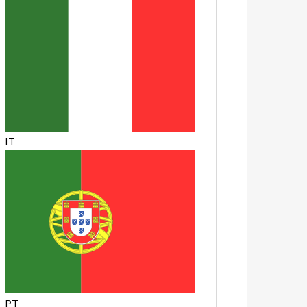
IT
PT