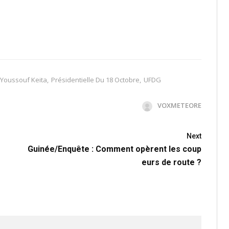
Youssouf Keita
,
Présidentielle Du 18 Octobre
,
UFDG
VOXMETEORE
Next
Guinée/Enquête : Comment opèrent les coup
eurs de route ?