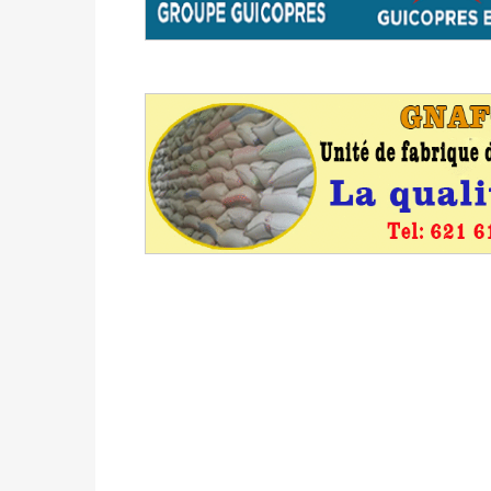
du 16 au 31 mai 2026
Politique
-
Délégués de bureaux de vote : v
avant le 16 mai 2026 à 16h
Politique
-
Proclamation des résultats glob
statistiques des législatives et communales 
Politique
-
Suite de la publication des résul
ce 03 juin à 14h
Politique
-
Suite de la publication des résul
– mardi 02 juin à 17h