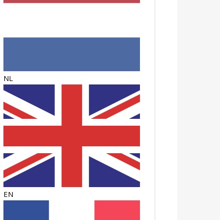
NL
EN