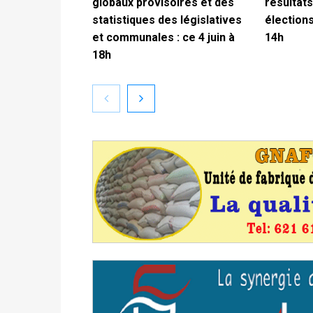
globaux provisoires et des
résultats
statistiques des législatives
élections
et communales : ce 4 juin à
14h
18h