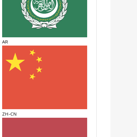
AR
ZH-CN