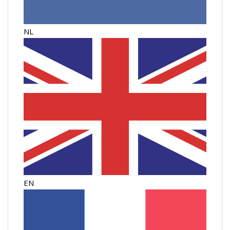
NL
EN