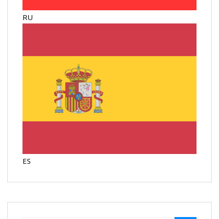
RU
ES