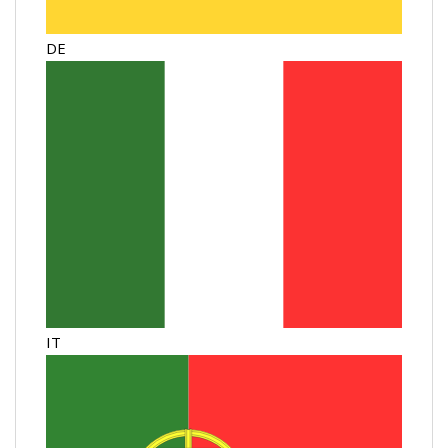
DE
IT