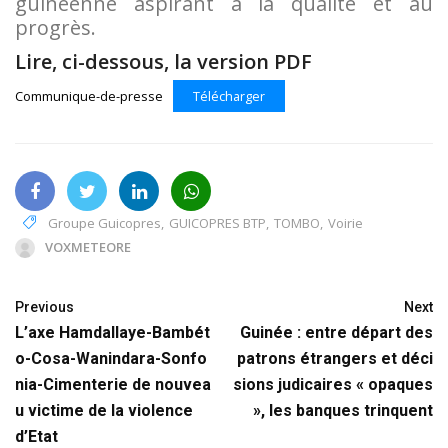
guinéenne aspirant à la qualité et au
progrès.
Lire, ci-dessous, la version PDF
Communique-de-presse
Télécharger
Groupe Guicopres
,
GUICOPRES BTP
,
TOMBO
,
Voirie
VOXMETEORE
Previous
Next
L’axe Hamdallaye-Bambét
Guinée : entre départ des
o-Cosa-Wanindara-Sonfo
patrons étrangers et déci
nia-Cimenterie de nouvea
sions judicaires « opaques
u victime de la violence
», les banques trinquent
d’Etat