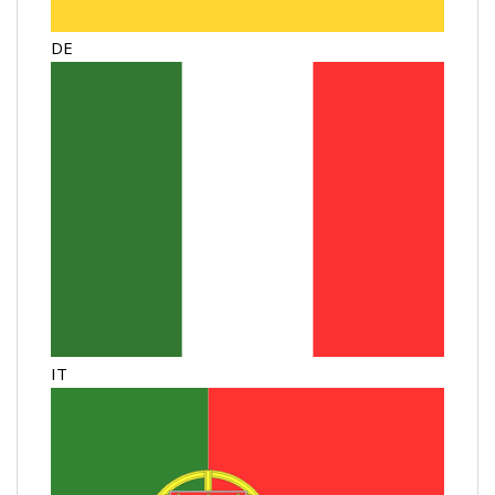
DE
IT