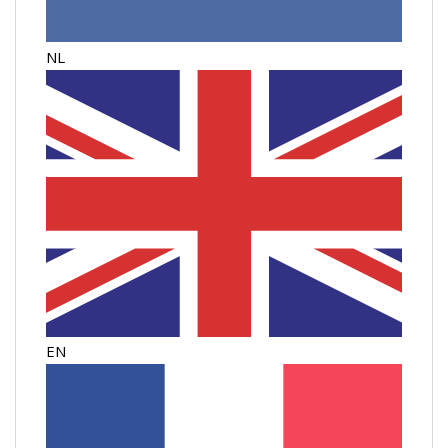
NL
EN