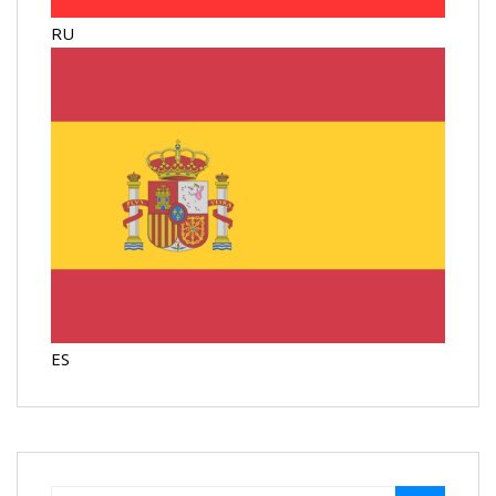
RU
ES