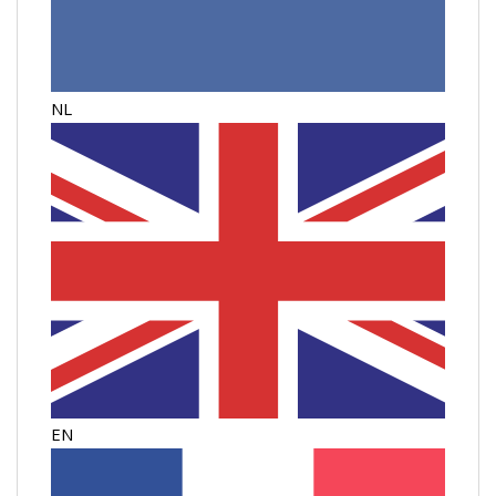
NL
EN