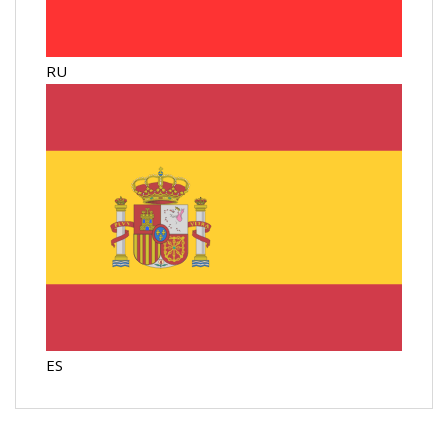
RU
ES