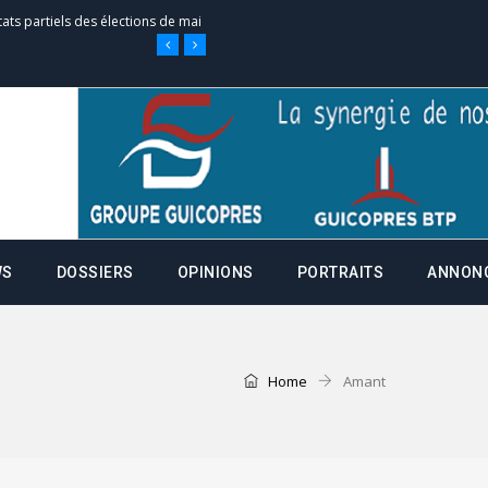
tats partiels des élections de mai
e d’appel, joignable au 105, ouvert
 des campagnes ce jeudi 28 mai à
WS
DOSSIERS
OPINIONS
PORTRAITS
ANNON
nce de la fiche de procuration
Commissions Administratives de
tation de serment et à une
Home
Amant
entants aux CACV (centralisation