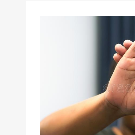
des votes) avant le 16 mai à 16h
Politique
-
Double scrutin du 31 mai : retra
du 16 au 31 mai 2026
Politique
-
Délégués de bureaux de vote : v
avant le 16 mai 2026 à 16h
Politique
-
Proclamation des résultats glob
statistiques des législatives et communales 
Politique
-
Suite de la publication des résul
ce 03 juin à 14h