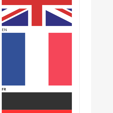
EN
FR