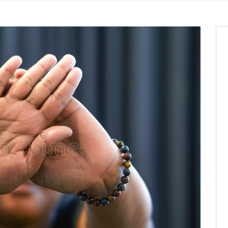
it des cartes d’électeurs possible
os informations à transmettre
aux provisoires et des
: ce 4 juin à 18h
tats partiels des élections de mai