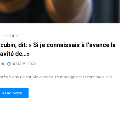
SOCIÉTÉ
in, dit: « Si je connaissais à l’avance la
avité de…»
UR
4 MARS 2022
ès 5 ans de couple avec lui. Le mariage est récent mais elle
Read More