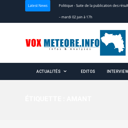
Latest News
Politique
-
Suite de la publication des résul
– mardi 02 juin à 17h
Politique
-
Scrutins : la DGE active un centr
24h/24 et 7j/7
Actualités
-
Double scrutin du 31 mai : fin
minuit
ACTUALITÉS
EDITOS
INTERVIE
Actualités
-
Communiqué relatif à la délivra
Politique
-
Convocation des membres des 
Centralisation des Votes (CACV) à une pres
ÉTIQUETTE :
AMANT
formation
Politique
-
Candidats : désignez vos représ