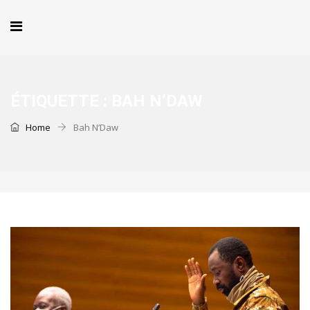
ÉTIQUETTE :
BAH N’DAW
Home
Bah N’Daw