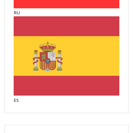
RU
ES