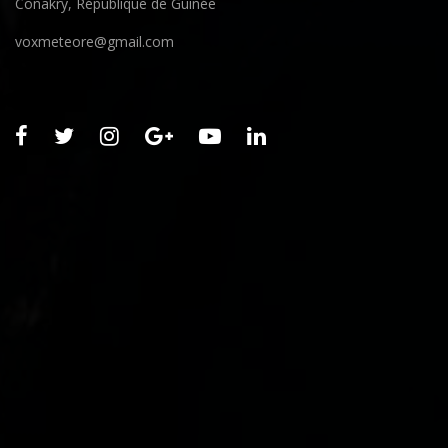
Conakry, République de Guinée
voxmeteore@gmail.com