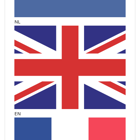
NL
EN