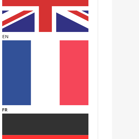
EN
FR