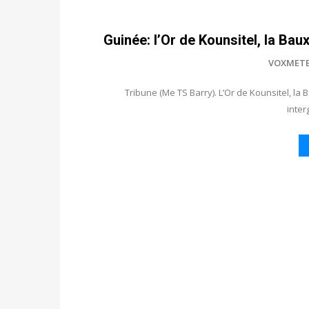
Guinée: l’Or de Kounsitel, la Ba
VOXMET
Tribune (Me TS Barry). L’Or de Kounsitel, la
inter