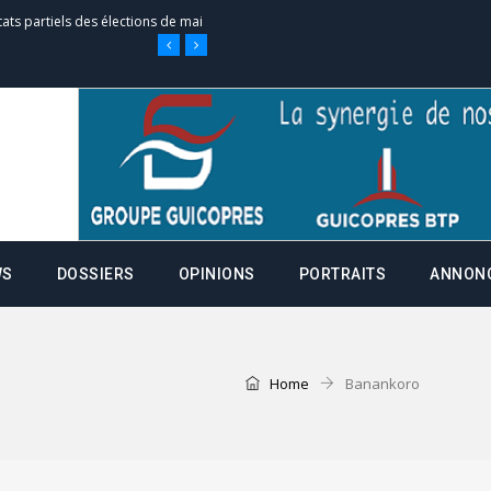
tats partiels des élections de mai
e d’appel, joignable au 105, ouvert
 des campagnes ce jeudi 28 mai à
WS
DOSSIERS
OPINIONS
PORTRAITS
ANNON
nce de la fiche de procuration
Commissions Administratives de
tation de serment et à une
Home
Banankoro
entants aux CACV (centralisation