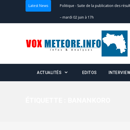
Latest News
Politique
-
Suite de la publication des résul
– mardi 02 juin à 17h
Politique
-
Scrutins : la DGE active un centr
24h/24 et 7j/7
Actualités
-
Double scrutin du 31 mai : fin
minuit
ACTUALITÉS
EDITOS
INTERVIE
Actualités
-
Communiqué relatif à la délivra
Politique
-
Convocation des membres des 
Centralisation des Votes (CACV) à une pres
ÉTIQUETTE :
BANANKORO
formation
Politique
-
Candidats : désignez vos représ