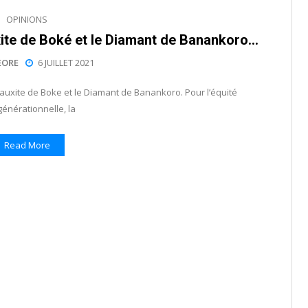
OPINIONS
uxite de Boké et le Diamant de Banankoro…
EORE
6 JUILLET 2021
 Bauxite de Boke et le Diamant de Banankoro. Pour l’équité
générationnelle, la
Read More