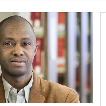
it des cartes d’électeurs possible
os informations à transmettre
aux provisoires et des
: ce 4 juin à 18h
tats partiels des élections de mai