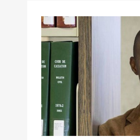
des votes) avant le 16 mai à 16h
Politique
-
Double scrutin du 31 mai : retra
du 16 au 31 mai 2026
Politique
-
Délégués de bureaux de vote : v
avant le 16 mai 2026 à 16h
Politique
-
Proclamation des résultats glob
statistiques des législatives et communales 
Politique
-
Suite de la publication des résul
ce 03 juin à 14h