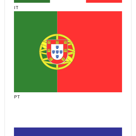
IT
PT