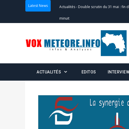
Latest News
Actualités
-
Double scrutin du 31 mai : fin
minuit
Actualités
-
Communiqué relatif à la délivra
Politique
-
Convocation des membres des 
Centralisation des Votes (CACV) à une pres
formation
ACTUALITÉS
EDITOS
INTERVIE
Politique
-
Candidats : désignez vos représ
des votes) avant le 16 mai à 16h
Politique
-
Double scrutin du 31 mai : retra
du 16 au 31 mai 2026
Politique
-
Délégués de bureaux de vote : v