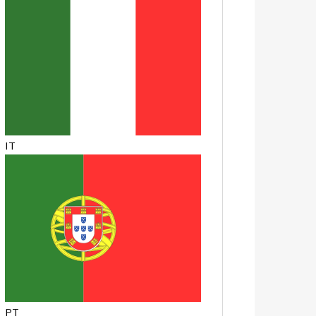
IT
PT