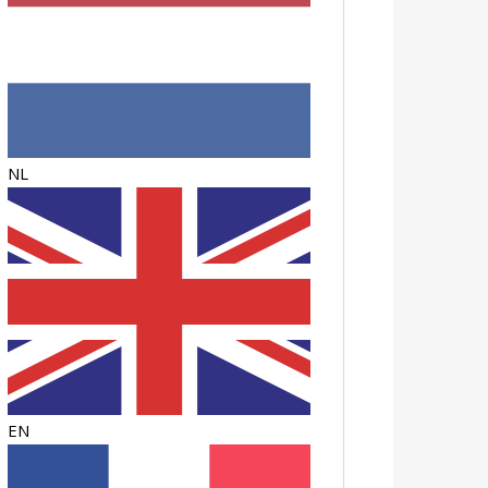
NL
EN