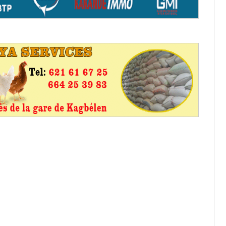
aux provisoires et des
: ce 4 juin à 18h
tats partiels des élections de mai
tats partiels des élections de mai
e d’appel, joignable au 105, ouvert