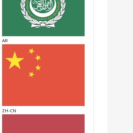
AR
ZH-CN