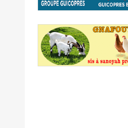
avant le 16 mai 2026 à 16h
Politique
-
Proclamation des résultats glob
statistiques des législatives et communales 
Politique
-
Suite de la publication des résul
ce 03 juin à 14h
Politique
-
Suite de la publication des résul
– mardi 02 juin à 17h
Politique
-
Scrutins : la DGE active un centr
24h/24 et 7j/7