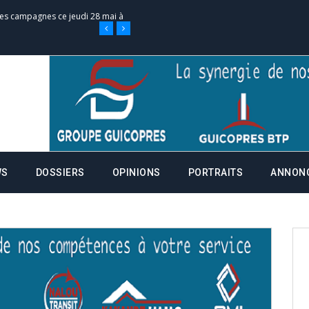
 des campagnes ce jeudi 28 mai à
nce de la fiche de procuration
Commissions Administratives de
tation de serment et à une
WS
DOSSIERS
OPINIONS
PORTRAITS
ANNON
entants aux CACV (centralisation
it des cartes d’électeurs possible
os informations à transmettre