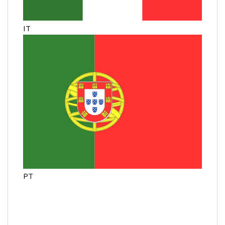
IT
PT