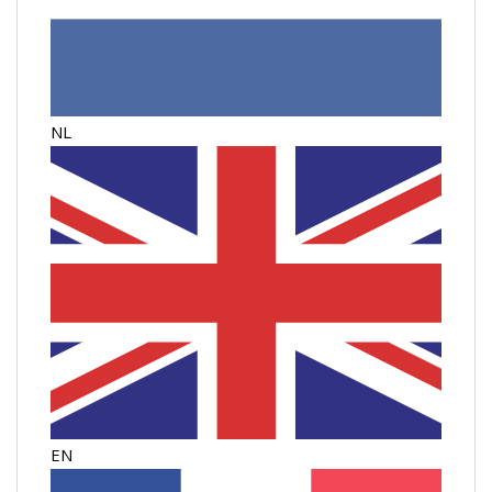
NL
EN