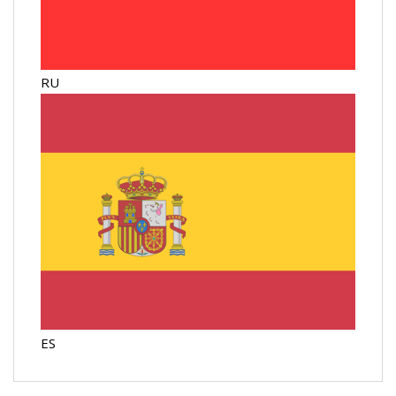
RU
ES