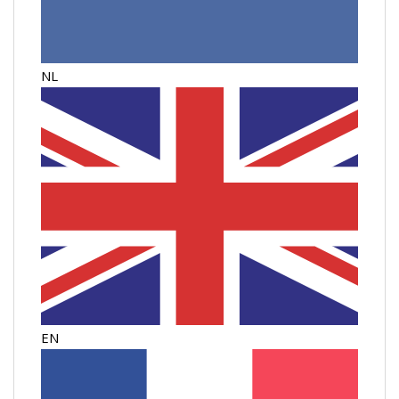
NL
EN