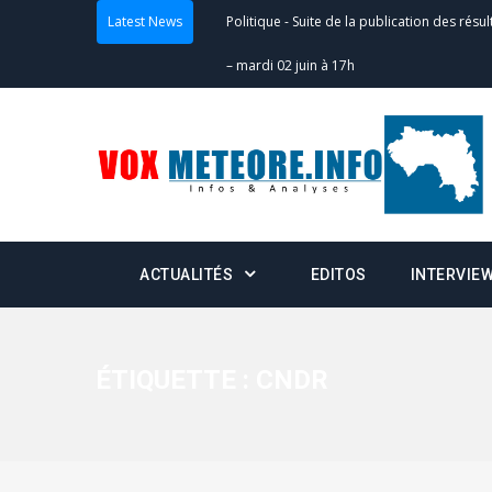
Latest News
Politique
-
Suite de la publication des résul
– mardi 02 juin à 17h
Politique
-
Scrutins : la DGE active un centr
24h/24 et 7j/7
Actualités
-
Double scrutin du 31 mai : fin
minuit
ACTUALITÉS
EDITOS
INTERVIE
Actualités
-
Communiqué relatif à la délivra
Politique
-
Convocation des membres des 
Centralisation des Votes (CACV) à une pres
ÉTIQUETTE :
CNDR
formation
Politique
-
Candidats : désignez vos représ