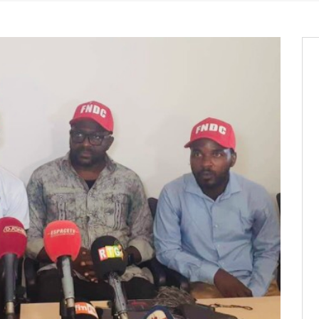
it des cartes d’électeurs possible
os informations à transmettre
aux provisoires et des
: ce 4 juin à 18h
tats partiels des élections de mai