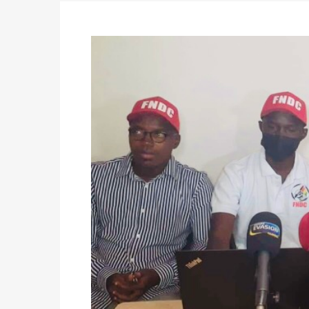
des votes) avant le 16 mai à 16h
Politique
-
Double scrutin du 31 mai : retra
du 16 au 31 mai 2026
Politique
-
Délégués de bureaux de vote : v
avant le 16 mai 2026 à 16h
Politique
-
Proclamation des résultats glob
statistiques des législatives et communales 
Politique
-
Suite de la publication des résul
ce 03 juin à 14h