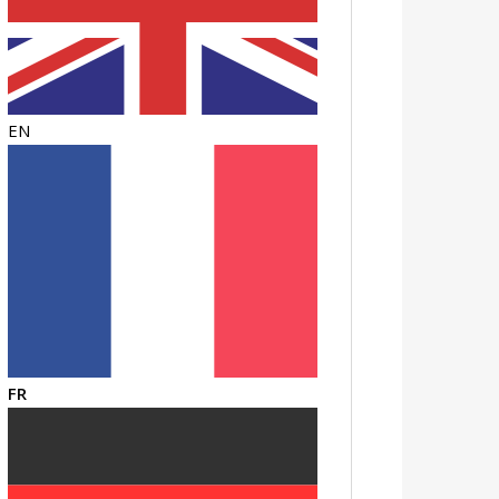
EN
FR