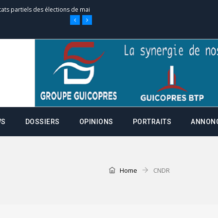
tats partiels des élections de mai
e d’appel, joignable au 105, ouvert
 des campagnes ce jeudi 28 mai à
WS
DOSSIERS
OPINIONS
PORTRAITS
ANNON
nce de la fiche de procuration
Commissions Administratives de
tation de serment et à une
Home
CNDR
entants aux CACV (centralisation