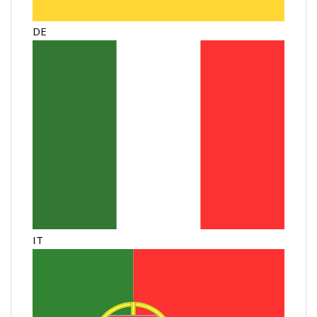
DE
IT