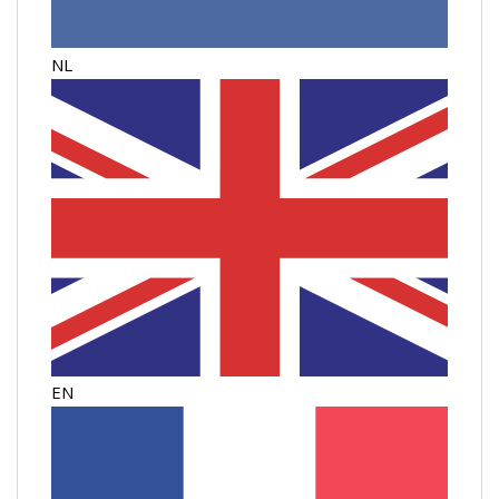
NL
EN