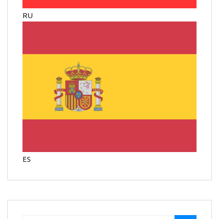
RU
ES