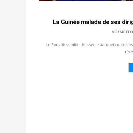
La Guinée malade de ses dirig
VOXMETEO
Le Pouvoir semble dresser le parquet contre l
réc