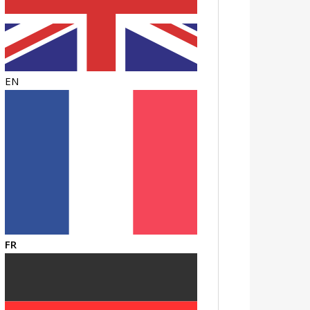
EN
FR