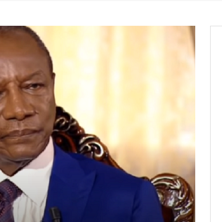
os informations à transmettre
aux provisoires et des
: ce 4 juin à 18h
tats partiels des élections de mai
tats partiels des élections de mai