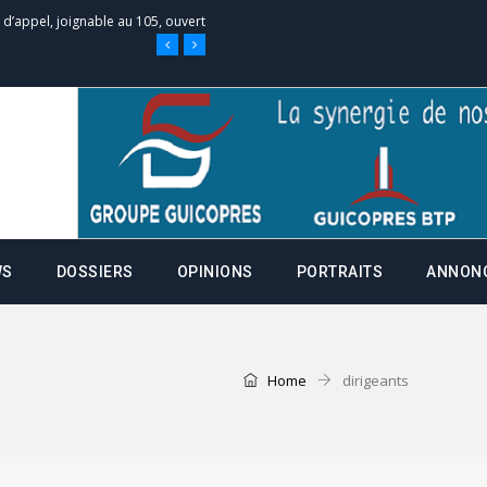
e d’appel, joignable au 105, ouvert
 des campagnes ce jeudi 28 mai à
nce de la fiche de procuration
Commissions Administratives de
WS
DOSSIERS
OPINIONS
PORTRAITS
ANNON
tation de serment et à une
entants aux CACV (centralisation
Home
dirigeants
it des cartes d’électeurs possible