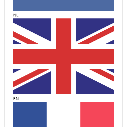
NL
EN