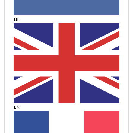
NL
EN