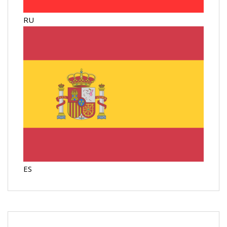
RU
ES