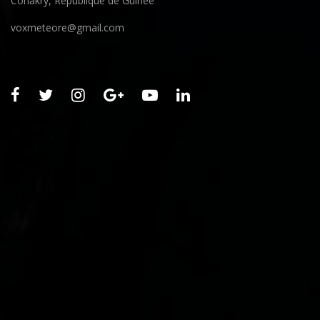
Conakry, République de Guinée
voxmeteore@gmail.com