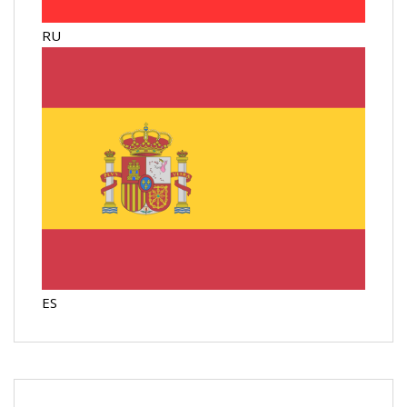
RU
ES