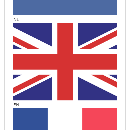
NL
EN