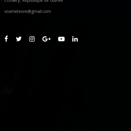
Conakry, République de Guinée
voxmeteore@gmail.com