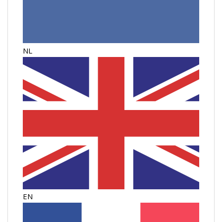
NL
EN