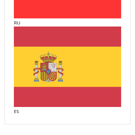
RU
ES