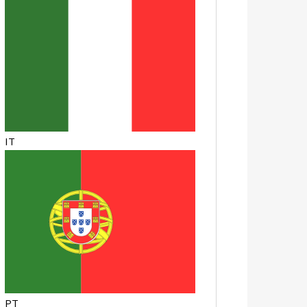
IT
PT