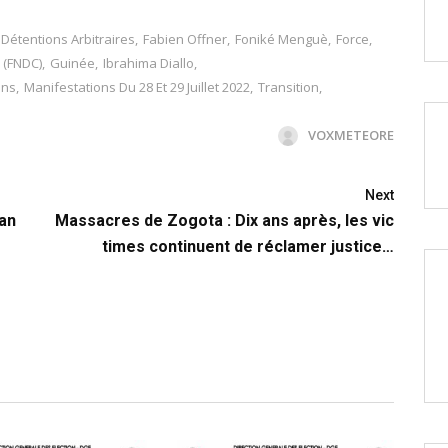
Détentions Arbitraires
,
Fabien Offner
,
Foniké Menguè
,
Force
,
 (FNDC)
,
Guinée
,
Ibrahima Diallo
,
ons
,
Manifestations Du 28 Et 29 Juillet 2022
,
Transition
,
VOXMETEORE
Next
ean
Massacres de Zogota : Dix ans après, les vic
times continuent de réclamer justice…