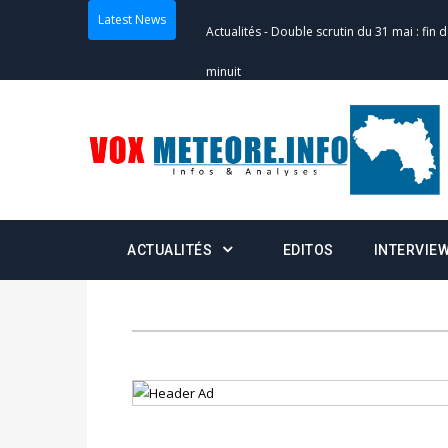
Latest News
Actualités
-
Double scrutin du 31 mai : fin
minuit
Actualités
-
Communiqué relatif à la délivra
Politique
-
Convocation des membres des 
Centralisation des Votes (CACV) à une pres
formation
ACTUALITÉS
EDITOS
INTERVIE
Politique
-
Candidats : désignez vos représ
des votes) avant le 16 mai à 16h
Politique
-
Double scrutin du 31 mai : retra
du 16 au 31 mai 2026
Politique
-
Délégués de bureaux de vote : v