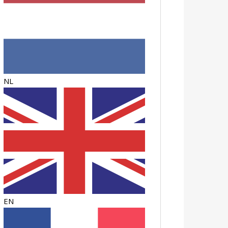
NL
EN