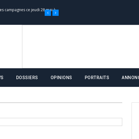
 des campagnes ce jeudi 28 mai à
nce de la fiche de procuration
Commissions Administratives de
tation de serment et à une
WS
DOSSIERS
OPINIONS
PORTRAITS
ANNON
entants aux CACV (centralisation
it des cartes d’électeurs possible
os informations à transmettre