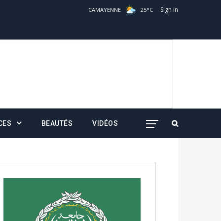
Sign in
CAMAYENNE
25
°
C
CES
BEAUTÉS
VIDÉOS