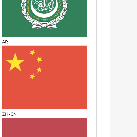
AR
ZH-CN