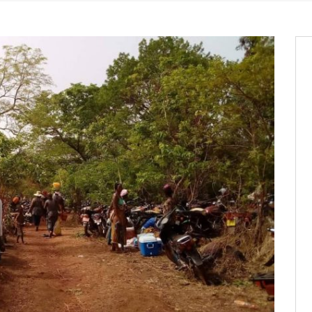
os informations à transmettre
aux provisoires et des
: ce 4 juin à 18h
tats partiels des élections de mai
tats partiels des élections de mai