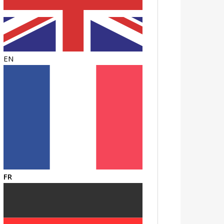
EN
FR