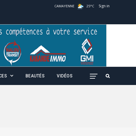
Sign in
CAMAYENNE
25
°
C
CES
BEAUTÉS
VIDÉOS