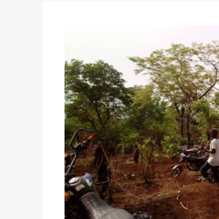
Politique
-
Délégués de bureaux de vote : v
avant le 16 mai 2026 à 16h
Politique
-
Proclamation des résultats glob
statistiques des législatives et communales 
Politique
-
Suite de la publication des résul
ce 03 juin à 14h
Politique
-
Suite de la publication des résul
– mardi 02 juin à 17h