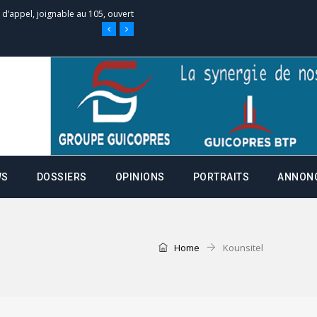
 des campagnes ce jeudi 28 mai à
nce de la fiche de procuration
Commissions Administratives de
tation de serment et à une
WS
DOSSIERS
OPINIONS
PORTRAITS
ANNON
entants aux CACV (centralisation
Home
Kounsitel
it des cartes d’électeurs possible