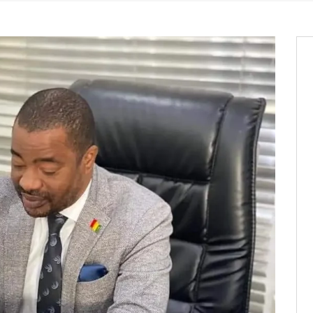
os informations à transmettre
aux provisoires et des
: ce 4 juin à 18h
tats partiels des élections de mai
tats partiels des élections de mai