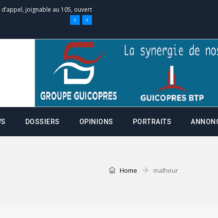
e d’appel, joignable au 105, ouvert
 des campagnes ce jeudi 28 mai à
nce de la fiche de procuration
Commissions Administratives de
WS
DOSSIERS
OPINIONS
PORTRAITS
ANNON
tation de serment et à une
entants aux CACV (centralisation
Home
malheur
it des cartes d’électeurs possible