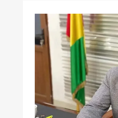
du 16 au 31 mai 2026
Politique
-
Délégués de bureaux de vote : v
avant le 16 mai 2026 à 16h
Politique
-
Proclamation des résultats glob
statistiques des législatives et communales 
Politique
-
Suite de la publication des résul
ce 03 juin à 14h
Politique
-
Suite de la publication des résul
– mardi 02 juin à 17h