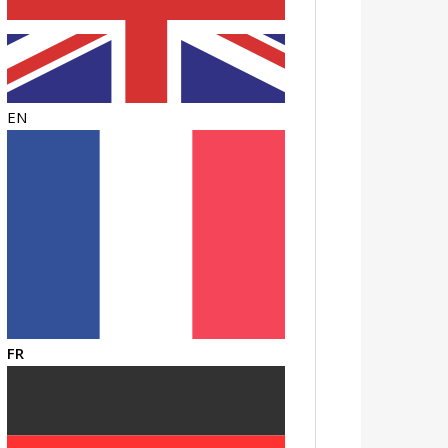
EN
FR