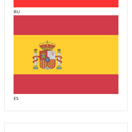
RU
ES