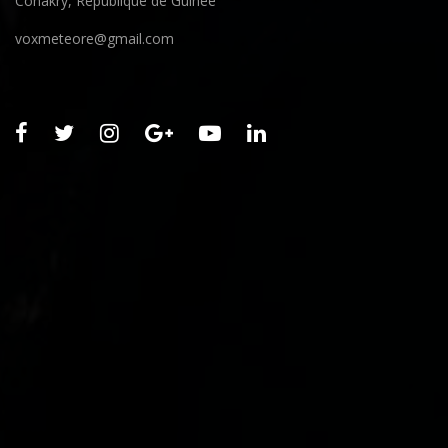
Conakry, République de Guinée
voxmeteore@gmail.com