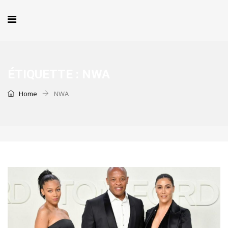
ÉTIQUETTE :
NWA
Home
NWA