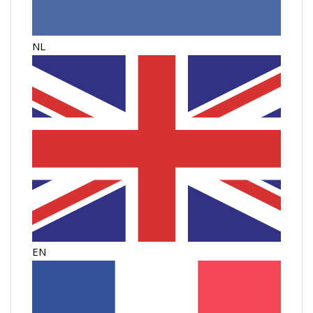
NL
EN