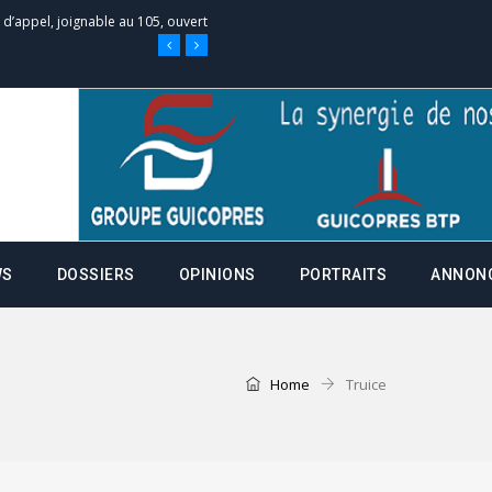
e d’appel, joignable au 105, ouvert
 des campagnes ce jeudi 28 mai à
nce de la fiche de procuration
Commissions Administratives de
WS
DOSSIERS
OPINIONS
PORTRAITS
ANNON
tation de serment et à une
entants aux CACV (centralisation
Home
Truice
it des cartes d’électeurs possible