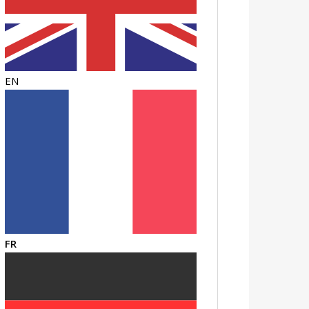
EN
FR