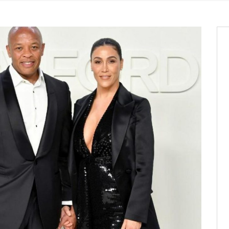
os informations à transmettre
aux provisoires et des
: ce 4 juin à 18h
tats partiels des élections de mai
tats partiels des élections de mai