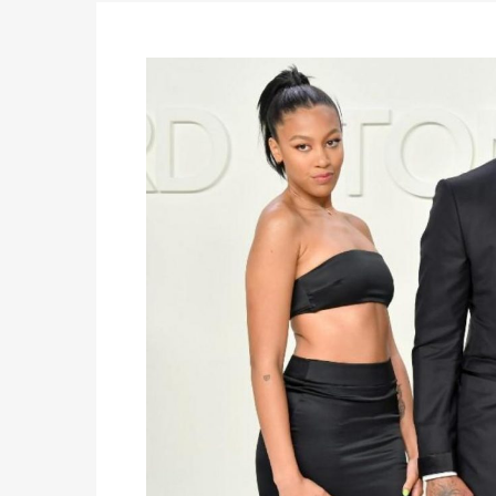
du 16 au 31 mai 2026
Politique
-
Délégués de bureaux de vote : v
avant le 16 mai 2026 à 16h
Politique
-
Proclamation des résultats glob
statistiques des législatives et communales 
Politique
-
Suite de la publication des résul
ce 03 juin à 14h
Politique
-
Suite de la publication des résul
– mardi 02 juin à 17h