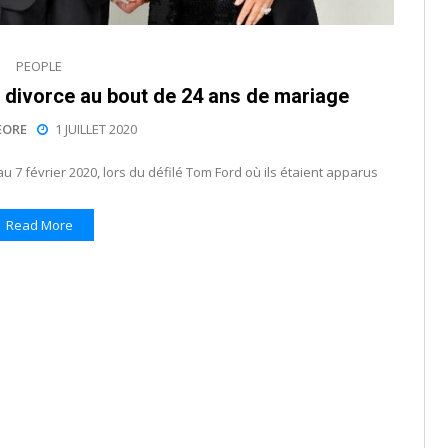
PEOPLE
 divorce au bout de 24 ans de mariage
EORE
1 JUILLET 2020
 7 février 2020, lors du défilé Tom Ford où ils étaient apparus
Read More