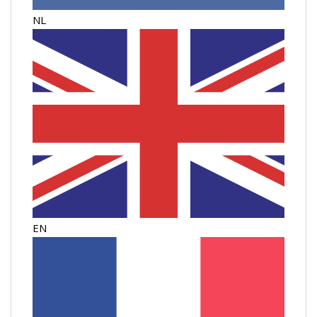
NL
EN