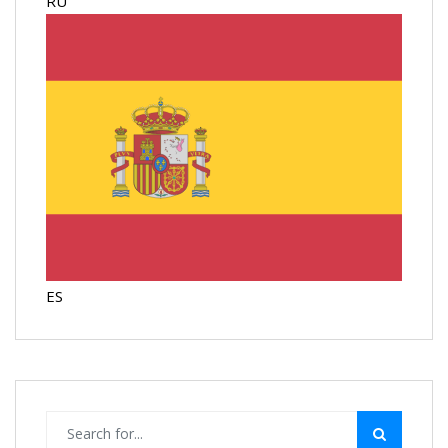
RU
ES