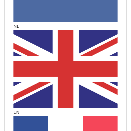
NL
EN