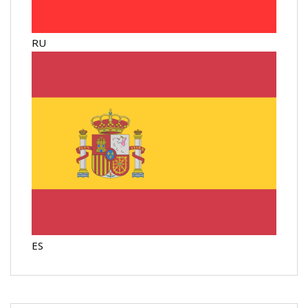
RU
ES