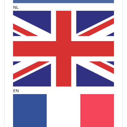
NL
EN