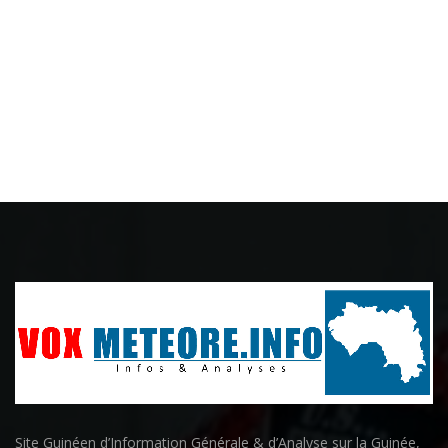
Site Guinéen d’Information Générale & d’Analyse sur la Guinée,