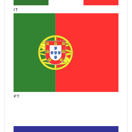
IT
PT