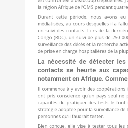
est confrontée à beaucoup d’épidémies. J’
la région Afrique de l’OMS pendant quatre
Durant cette période, nous avons eu 
médiatisées, au cours desquelles il a fall
un suivi des contacts. Lors de la derni
Congo (RDC), un suivi de plus de 250 000
surveillance des décès et la recherche acti
de prise en charge hospitalières de la plu
La nécessité de détecter les
contacts se heurte aux capac
notamment en Afrique. Commen
Il commence à y avoir des coopérations i
ont pris conscience qu’un pays seul ne 
capacités de pratiquer des tests le font
stratégie adoptée pour la surveillance de l
personnes qu’il faudrait tester.
Bien conçue, elle vise à tester tous les 