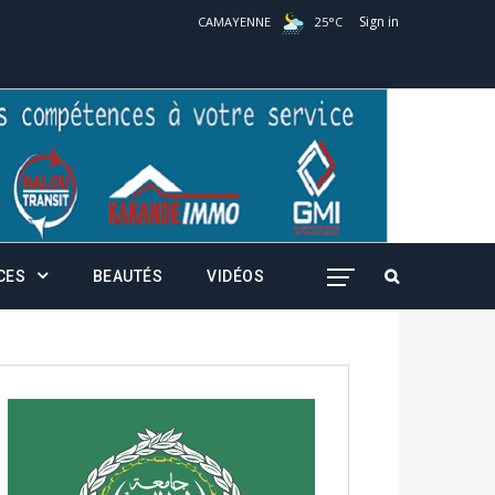
Sign in
CAMAYENNE
25
°
C
CES
BEAUTÉS
VIDÉOS