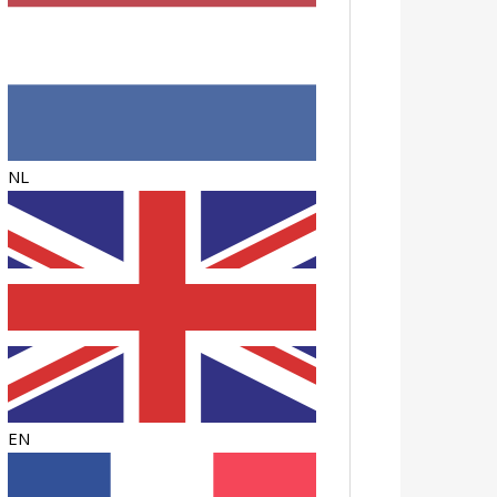
NL
EN