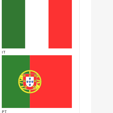
IT
PT