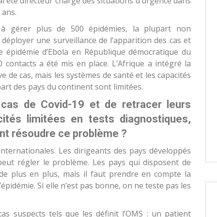
ai été directeur chargé des situations d’urgence dans
 ans.
à gérer plus de 500 épidémies, la plupart non
u déployer une surveillance de l’apparition des cas et
ère épidémie d’Ebola en République démocratique du
 contacts a été mis en place. L’Afrique a intégré la
ve de cas, mais les systèmes de santé et les capacités
part des pays du continent sont limitées.
 cas de Covid-19 et de retracer leurs
ités limitées en tests diagnostiques,
t résoudre ce problème ?
nternationales. Les dirigeants des pays développés
peut régler le problème. Les pays qui disposent de
 de plus en plus, mais il faut prendre en compte la
’épidémie. Si elle n’est pas bonne, on ne teste pas les
cas suspects tels que les définit l’OMS : un patient