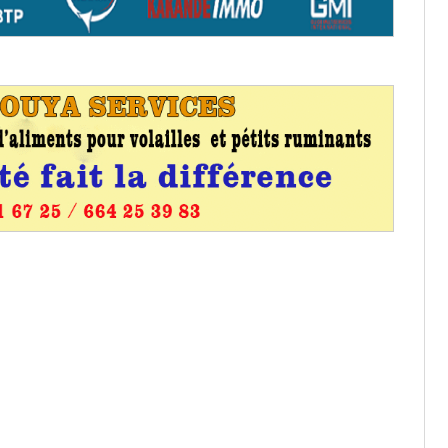
entants aux CACV (centralisation
it des cartes d’électeurs possible
os informations à transmettre
aux provisoires et des
: ce 4 juin à 18h