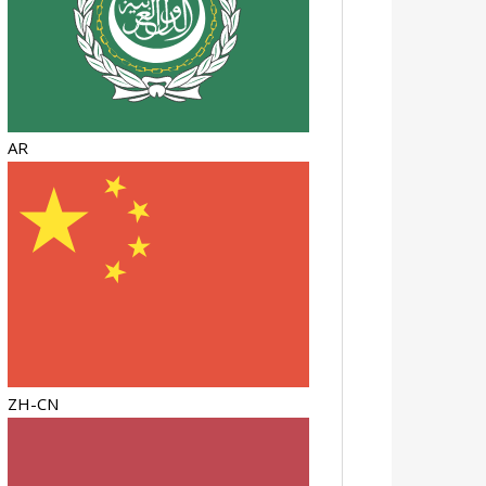
AR
ZH-CN