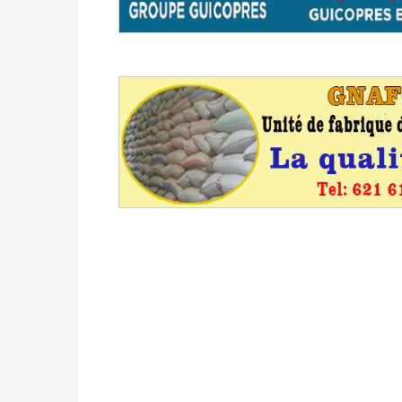
formation
Politique
-
Candidats : désignez vos représ
des votes) avant le 16 mai à 16h
Politique
-
Double scrutin du 31 mai : retra
du 16 au 31 mai 2026
Politique
-
Délégués de bureaux de vote : v
avant le 16 mai 2026 à 16h
Politique
-
Proclamation des résultats glob
statistiques des législatives et communales 