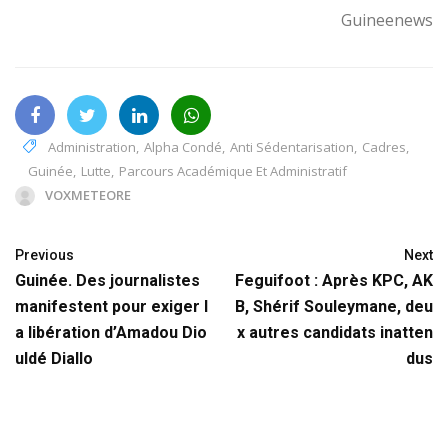
Guineenews
Administration
,
Alpha Condé
,
Anti Sédentarisation
,
Cadres
,
Guinée
,
Lutte
,
Parcours Académique Et Administratif
VOXMETEORE
Previous
Next
Guinée. Des journalistes
Feguifoot : Après KPC, AK
manifestent pour exiger l
B, Shérif Souleymane, deu
a libération d’Amadou Dio
x autres candidats inatten
uldé Diallo
dus