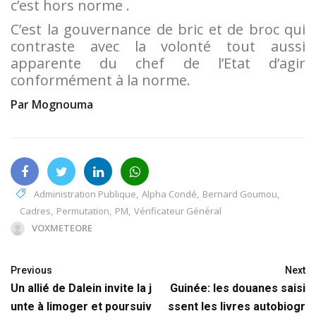
c’est hors norme .
C’est la gouvernance de bric et de broc qui
contraste avec la volonté tout aussi
apparente du chef de l’Etat d’agir
conformément à la norme.
Par Mognouma
Administration Publique
,
Alpha Condé
,
Bernard Goumou
,
Cadres
,
Permutation
,
PM
,
Vérificateur Général
VOXMETEORE
Previous
Next
Un allié de Dalein invite la j
Guinée: les douanes saisi
unte à limoger et poursuiv
ssent les livres autobiogr