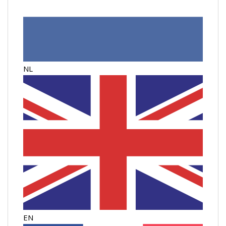
NL
EN