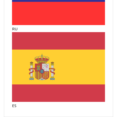
RU
ES