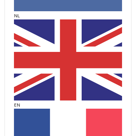
NL
EN