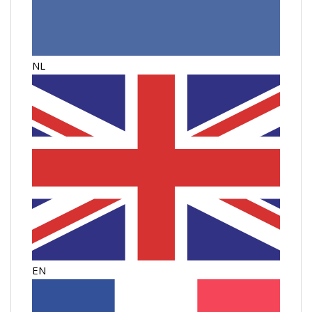
NL
EN