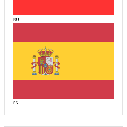
RU
ES