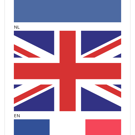
NL
EN