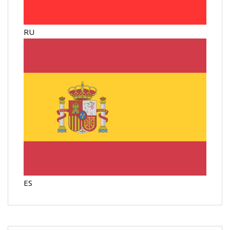
RU
ES