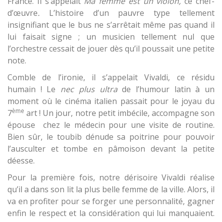
France. Il s’appelait
Ma femme est un violon,
ce chef-
d’œuvre
.
L’histoire d’un pauvre type tellement
insignifiant que le bus ne s’arrêtait même pas quand il
lui faisait signe ; un musicien tellement nul que
l’orchestre cessait de jouer dès qu’il poussait une petite
note.
Comble de l’ironie, il s’appelait Vivaldi, ce résidu
humain ! Le
nec plus ultra
de l’humour latin à un
moment où le cinéma italien passait pour le joyau du
ème
7
art ! Un jour, notre petit imbécile, accompagne son
épouse chez le médecin pour une visite de routine.
Bien sûr, le toubib dénude sa poitrine pour pouvoir
l’ausculter et tombe en pâmoison devant la petite
déesse.
Pour la première fois, notre dérisoire Vivaldi réalise
qu’il a dans son lit la plus belle femme de la ville. Alors, il
va en profiter pour se forger une personnalité, gagner
enfin le respect et la considération qui lui manquaient.