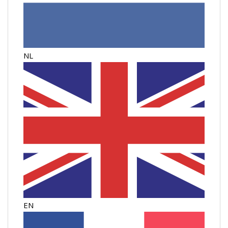
NL
EN