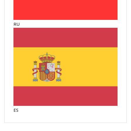
RU
ES