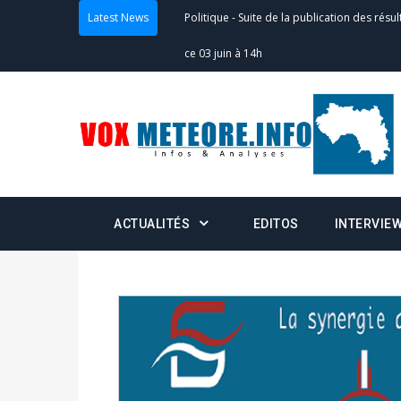
Politique
-
Suite de la publication des résul
Latest News
ce 03 juin à 14h
Politique
-
Suite de la publication des résul
– mardi 02 juin à 17h
Politique
-
Scrutins : la DGE active un centr
24h/24 et 7j/7
ACTUALITÉS
EDITOS
INTERVIE
Actualités
-
Double scrutin du 31 mai : fin
minuit
Actualités
-
Communiqué relatif à la délivra
Politique
-
Convocation des membres des 
Centralisation des Votes (CACV) à une pres