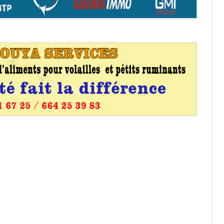
entants aux CACV (centralisation
it des cartes d’électeurs possible
os informations à transmettre
aux provisoires et des
: ce 4 juin à 18h