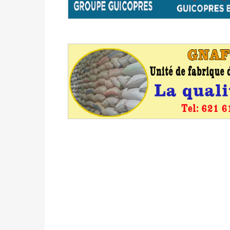
formation
Politique
-
Candidats : désignez vos représ
des votes) avant le 16 mai à 16h
Politique
-
Double scrutin du 31 mai : retra
du 16 au 31 mai 2026
Politique
-
Délégués de bureaux de vote : v
avant le 16 mai 2026 à 16h
Politique
-
Proclamation des résultats glob
statistiques des législatives et communales 