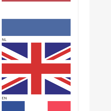
NL
EN