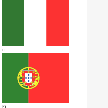
IT
PT