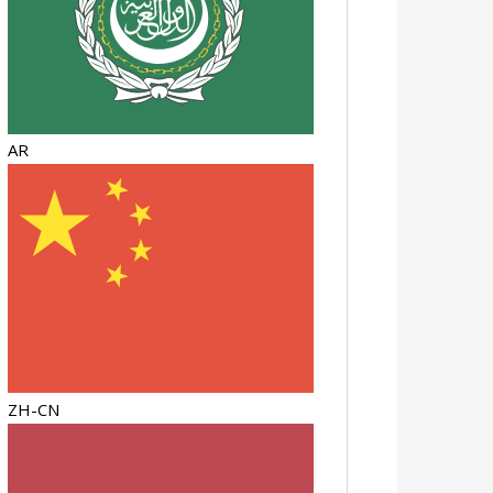
AR
ZH-CN