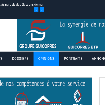
tats partiels des élections de mai
tats partiels des élections de mai
e d’appel, joignable au 105, ouvert
WS
DOSSIERS
OPINIONS
PORTRAITS
ANNON
 des campagnes ce jeudi 28 mai à
nce de la fiche de procuration
Commissions Administratives de
tation de serment et à une