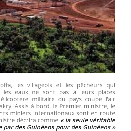
ffa, les villageois et les pêcheurs qui
t les eaux ne sont pas à leurs places
hélicoptère militaire du pays coupe l’air
akry. Assis à bord, le Premier ministre, le
ants miniers internationaux sont en route
inistre décrira comme
« la seule véritable
e par des Guinéens pour des Guinéens »