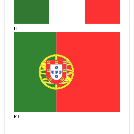
IT
PT