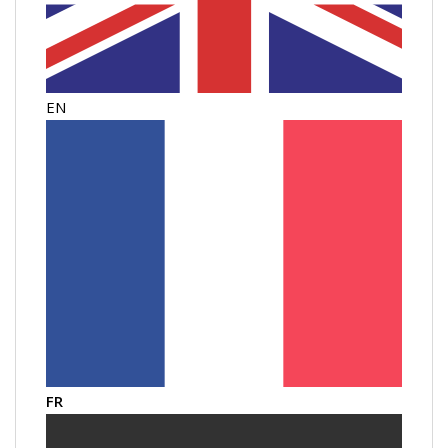
EN
FR