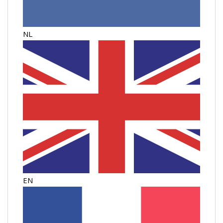
NL
EN