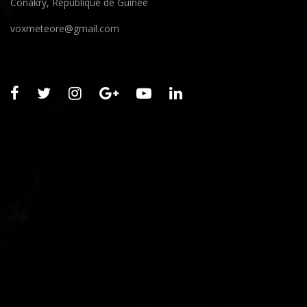
Conakry, République de Guinée
voxmeteore@gmail.com