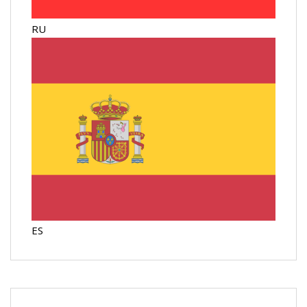
RU
ES