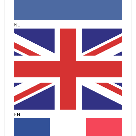
NL
EN