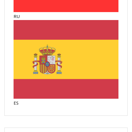
RU
ES